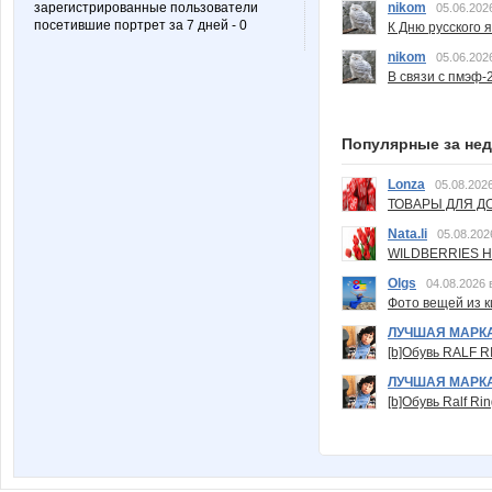
зарегистрированные пользователи
nikom
05.06.202
посетившие портрет за 7 дней - 0
К Дню русского 
nikom
05.06.202
В связи с пмэф-
Популярные за не
Lonza
05.08.2026
ТОВАРЫ ДЛЯ ДО
Nata.li
05.08.202
WILDBERRIES Н
Olgs
04.08.2026 
Фото вещей из ки
ЛУЧШАЯ МАРК
[b]Обувь RALF RI
ЛУЧШАЯ МАРК
[b]Обувь Ralf Ri