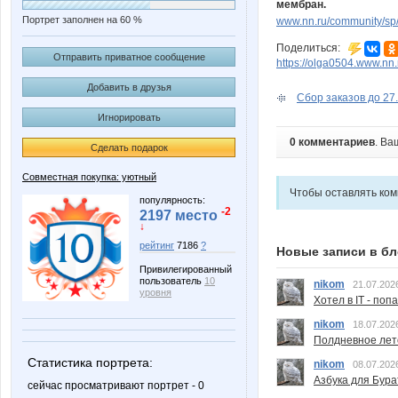
мембран.
Портрет заполнен на 60 %
www.nn.ru/community/sp/
Поделиться:
Отправить приватное сообщение
https://olga0504.www.nn.
Добавить в друзья
Сбор заказов до 27.
Игнорировать
0 комментариев
. Ва
Сделать подарок
Совместная покупка: уютный
Чтобы оставлять ко
популярность:
-2
2197 место
↓
рейтинг
7186
?
Новые записи в бл
Привилегированный
пользователь
10
nikom
21.07.202
уровня
Хотел в IT - поп
nikom
18.07.202
Полдневное лет
Статистика портрета:
nikom
08.07.202
Азбука для Бура
сейчас просматривают портрет - 0