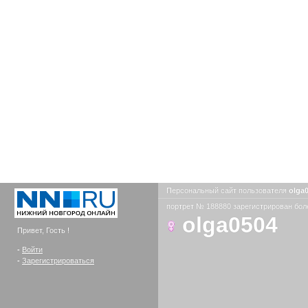
Персональный сайт пользователя
olga
портрет № 188880 зарегистрирован боле
olga0504
Привет, Гость !
-
Войти
-
Зарегистрироваться